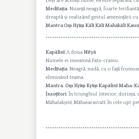
Deși are același nume, ea este separată, ca
Meditația
: Nuanță neagră, foarte terifiant
dreaptă și realizând gestul amenințării cu
Mantra
:
Oṃ Hṛīṃ Kālī Kālī Mahākālī Ka
*******************************************
Kapālinī
: A doua
Nityā
Numele ei înseamnă Fata-craniu.
Meditația
: Neagră, nudă, cu o față frumoa
eliminând teama.
Mantra
:
Oṃ Hṛīṃ Kṛīṃ Kapālinī Maha-K
Însoțitori
: În triunghiul interior, dorința, 
Māhalakṣmī, Māhasarasvatī. În cele opt pet
*******************************************