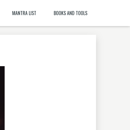
MANTRA LIST
BOOKS AND TOOLS
NĪ NITYA )
PARABIJA
SANSKRIT DICTIONARY
JYESHTA LAKSHMI MANTRA
ORACLES AND DEMONS OF TIBET
ITYA , CITRĀ
BIJA MANTRA MEANING BĪJA MANTRA
BIJA NIGHANTU IN TANTRĀBHIDHĀNA
SHRI CHAKRASHAMVARA MANTRA MANDALA
SHRI VAJRAVARAHI
MANTRA YOGA – CE ESTE MANTRA YOGA
[PARTEA A II-A]
SHUKROPASITA MRITYUNJAYA MANTRA