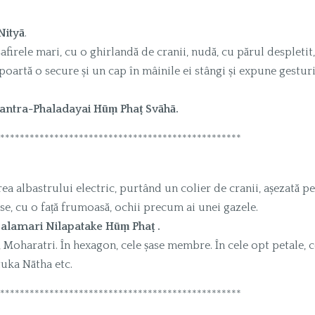
Nityā
.
afirele mari, cu o ghirlandă de cranii, nudă, cu părul despletit, 
poartă o secure și un cap în mâinile ei stângi și expune gesturi
ntra-Phaladayai Hūṃ Phaṭ Svāhā.
*************************************************
area albastrului electric, purtând un colier de cranii, așezată p
se, cu o față frumoasă, ochii precum ai unei gazele.
lamari Nilapatake Hūṃ Phaṭ .
i, Moharatri. În hexagon, cele șase membre. În cele opt petale, c
tuka Nātha etc.
*************************************************