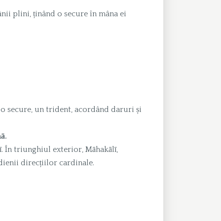
ânii plini, ținând o secure în mâna ei
 o secure, un trident, acordând daruri și
ā.
ṭī. În triunghiul exterior, Māhakālī,
ienii direcțiilor cardinale.