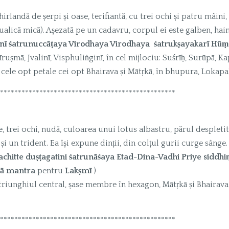
hirlandă de șerpi și oase, terifiantă, cu trei ochi și patru mâini
ualică mică). Așezată pe un cadavru, corpul ei este galben, hai
nī śatrunuccāṭaya Virodhaya Virodhaya śatrukṣayakarī Hūṃ 
ruṣmā, Jvalinī, Visphuliṅginī, în cel mijlociu: Suśrīḥ, Surūpā, Kap
cele opt petale cei opt Bhairava și Mātṛkā, în bhupura, Lokapa
*************************************************
țe, trei ochi, nudă, culoarea unui lotus albastru, părul desplet
și un trident. Ea își expune dinții, din colțul gurii curge sânge.
hitte duṣṭagatini śatrunāśaya Etad-Dina-Vadhi Priye siddh
jā mantra
pentru
Lakṣmī
)
n triunghiul central, șase membre în hexagon, Mātṛkā și Bhairava 
*************************************************