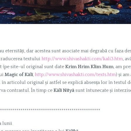
u eternități, dar acestea sunt asociate mai degrabă cu faza des
 traducerea textului
http://www.shivashakti.com/kali3.htm
, a
 (pe site-ul original sunt date
Krim
Hrim
Klim
Hum
, am pre
ui
Magic of Kālī
,
http://www.shivashakti.com/texts.htm
) și am
i în articolul original și astfel se explică absența lor în textul 
rva contrastul. În timp ce
Kālī Nityā
sunt întunecate și interzis
*************************************************
 lunii