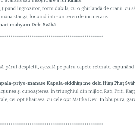
 o avarana sau însoțitoare a lui
Kālīkā
.
ă, țipând îngrozitor, formidabilă, cu o ghirlandă de cranii, cu s
 mâna stângă, locuind într-un teren de incinerare.
umari mahyam Dehi Svāhā
.
*************************************************
să, părul despletit, așezată pe patru capete retezate, expunând
apala-priye-manase Kapala-siddhiṃ me dehi Hūṃ Phaṭ Svāh
acțiunea și cunoașterea. În triunghiul din mijloc, Ratī, Prītī, Kaṇ
ale, cei opt Bhairava, cu cele opt Mātṛkā Devī. În bhupura, gard
*************************************************