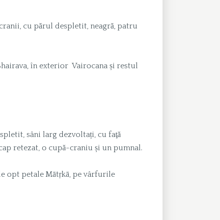
cranii, cu părul despletit, neagră, patru
 Bhairava, în exterior Vairocana și restul
letit, sâni larg dezvoltați, cu faţă
 cap retezat, o cupă-craniu și un pumnal.
ele opt petale Mātṛkā, pe vârfurile