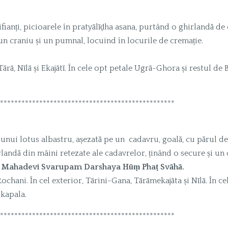
rifianți, picioarele în pratyālīḍha asana, purtând o ghirlandă de 
 un craniu și un pumnal, locuind în locurile de cremație.
 Tārā, Nīlā și Ekajātī. În cele opt petale Ugrā-Ghora și restul de
*************************************************
a unui lotus albastru, așezată pe un cadavru, goală, cu părul desp
landă din mâini retezate ale cadavrelor, ținând o secure și un
 Mahadevi Svarupam Darshaya Hūṃ Phaṭ Svāhā.
 Rochani. În cel exterior, Tārini-Gana, Tārāmekajāta și Nīlā. În c
okapala.
*************************************************