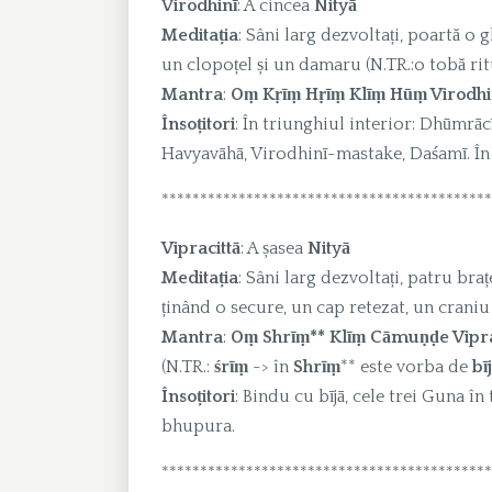
Virodhinī
: A cincea
Nityā
Meditația
: Sâni larg dezvoltați, poartă o g
un clopoțel și un damaru (N.TR.:o tobă rit
Mantra
:
Oṃ Kṛīṃ Hṛīṃ Klīṃ Hūṃ Virodhi
Însoțitori
: În triunghiul interior: Dhūmrācī
Havyavāhā, Virodhinī-mastake, Daśamī. În 
*******************************************
Vipracittā
: A șasea
Nityā
Meditația
: Sâni larg dezvoltați, patru bra
ținând o secure, un cap retezat, un craniu 
Mantra
:
Oṃ Shrīṃ** Klīṃ Cāmuṇḍe Viprac
(N.TR.:
śrīṃ
-> în
Shrīṃ
** este vorba de
bī
Însoțitori
: Bindu cu bījā, cele trei Guna î
bhupura.
*******************************************