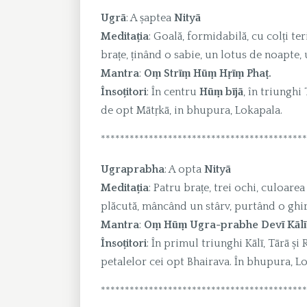
Ugrā
: A șaptea
Nityā
Meditația
: Goală, formidabilă, cu colți te
brațe, ținând o sabie, un lotus de noapte,
Mantra
:
Oṃ Strīṃ Hūṃ Hṛīṃ Phaṭ.
Însoțitori
: În centru
Hūṃ
bījā
, în triunghi
de opt Mātṛkā, in bhupura, Lokapala.
*******************************************
Ugraprabha
: A opta
Nityā
Meditația
: Patru brațe, trei ochi, culoare
plăcută, mâncând un stârv, purtând o ghir
Mantra
:
Oṃ Hūṃ Ugra-prabhe Devī Kālī
Însoțitori
: În primul triunghi Kālī, Tārā și
petalelor cei opt Bhairava. În bhupura, L
*******************************************