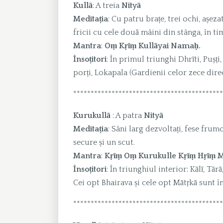
Kullā
: A treia
Nityā
Meditația
: Cu patru brațe, trei ochi, așe
fricii cu cele două mâini din stânga, în ti
Mantra
:
Oṃ Kṛīṃ Kullāyai Namaḥ.
Însoțitori
: În primul triunghi Dhrīti, Puṣṭi
porți, Lokapala (Gardienii celor zece direc
*******************************************
Kurukullā
: A patra
Nityā
Meditația
: Sâni larg dezvoltați, fese fru
secure și un scut.
Mantra
:
Kṛīṃ Oṃ Kurukulle Kṛīṃ Hṛīṃ 
Însoțitori
: În triunghiul interior: Kālī, Tā
Cei opt Bhairava și cele opt Mātṛkā sunt în
*******************************************