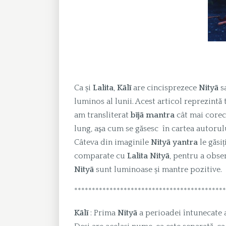
Ca și
Lalita
,
Kālī
are cincisprezece
Nityā
sa
luminos al lunii. Acest articol reprezintă
am transliterat
bījā
mantra
cât mai corect
lung, aşa cum se găsesc în cartea autorul
Câteva din imaginile
Nityā yantra
le găsiț
comparate cu
Lalita Nityā
, pentru a obse
Nityā
sunt luminoase și mantre pozitive.
*******************************************
Kālī
: Prima
Nityā
a perioadei întunecate a