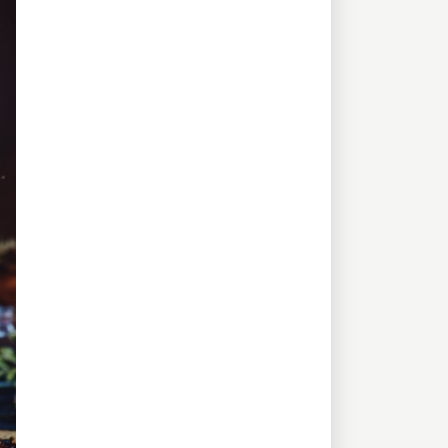
STAMBHINI MANTRA ( STAMBHINĪ MANTRA )
STAṂ DRĪṂ