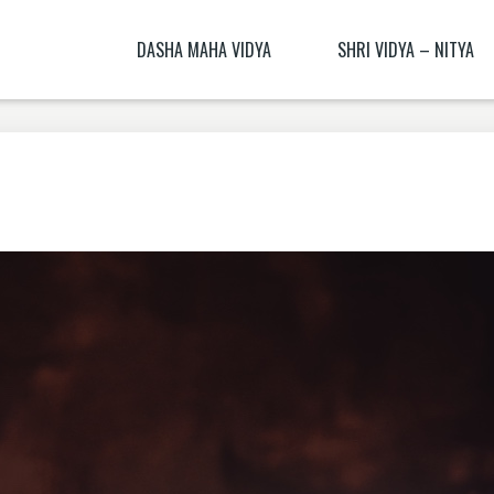
DASHA MAHA VIDYA
SHRI VIDYA – NITYA
KALI NITYA
BHAGAMALINI NITYA ( BHAGAMĀLI
MANTRA BLŪṂ
KALI BIJA MANTRA
CHITRA NITYA MANTRA ( CITRA N
NITYĀ) BIJA MANTRA
SANSKRIT TRANSLATION EXERCISE 1
DHŪMĀVATĪ DHYĀNAM
KAMESHVARI NITYA
DHUMAVATI DHYANA
BAGALAMUKHI YANTRA – BAGALAMUKHI
MANTRA
KAMALATMIKA [PARTEA I] KAMALATMIKA
MANTRA KAMALATMIKA BIJA MANTRA