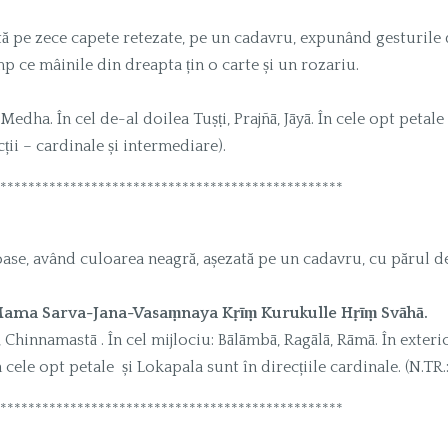
zată pe zece capete retezate, pe un cadavru, expunând gesturile
mp ce mâinile din dreapta țin o carte și un rozariu.
, Medha. În cel de-al doilea Tuṣṭi, Prajñā, Jāyā. În cele opt petal
ții – cardinale și intermediare).
*************************************************
moase, având culoarea neagră, așezată pe un cadavru, cu părul de
Mama Sarva-Jana-Vasaṃnaya Kṛīṃ Kurukulle Hṛīṃ Svāhā.
rā, Chinnamastā . În cel mijlociu: Bālāmbā, Ragālā, Rāmā. În exte
 cele opt petale și Lokapala sunt în direcțiile cardinale. (N.TR
*************************************************