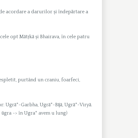
 de acordare a darurilor și îndepărtare a
e cele opt Mātṛkā și Bhairava, în cele patru
spletit, purtând un craniu, foarfeci,
rior: Ugrā*-Garbha, Ugrā*-Bījā, Ugrā*-Viryā.
.: ūgra -> în Ugra* avem u lung)