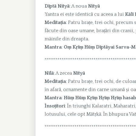
Dīptā Nityā
: A noua
Nityā
Yantra ei este identică cu aceea a lui
Kālī 
Meditația
: Patru brațe, trei ochi, precum s
făcute din oase umane, brațări din cranii, 
mâinile din dreapta.
Mantra
:
Oṃ Kṛīṃ Hūṃ Dīptāyai Sarva-Ma
*******************************************
Nīlā
: A zecea
Nityā
Meditația
: Patru brațe, trei ochi, de culo
în afară, ornamente din carne umană și oa
Mantra
:
Hūṃ Hūṃ Kṛīṃ Hṛīṃ Hṛīṃ hasaba
Însoțitori
: În triunghi Kalaratri, Maharatr
lotusului, cele opt Mātṛkā. În bhupura Va
*******************************************