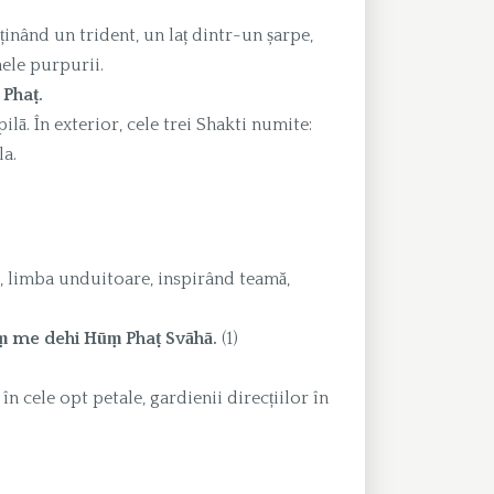
, ținând un trident, un laț dintr-un șarpe,
nele purpurii.
Phaṭ.
ilā. În exterior, cele trei Shakti numite:
la.
it, limba unduitoare, inspirând teamă,
iṃ me dehi Hūṃ Phaṭ Svāhā.
(1)
în cele opt petale, gardienii direcțiilor în