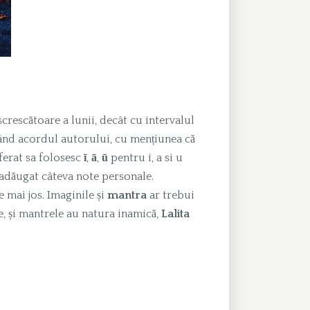
crescătoare a lunii, decât cu intervalul
vând acordul autorului, cu mențiunea că
ferat sa folosesc
ī
,
ā
,
ū
pentru i, a si u
 adăugat câteva note personale.
de mai jos. Imaginile și
mantra
ar trebui
e, și mantrele au natura inamică,
Lalita